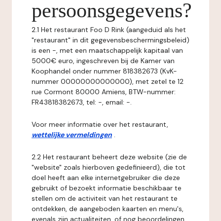
persoonsgegevens?
2.1 Het restaurant Foo D Rink (aangeduid als het
"restaurant" in dit gegevensbeschermingsbeleid)
is een -, met een maatschappelijk kapitaal van
5000€ euro, ingeschreven bij de Kamer van
Koophandel onder nummer 818382673 (KvK-
nummer 00000000000000), met zetel te 12
rue Cormont 80000 Amiens, BTW-nummer:
FR43818382673, tel: -, email: -.
Voor meer informatie over het restaurant,
wettelijke vermeldingen
.
2.2 Het restaurant beheert deze website (zie de
"website" zoals hierboven gedefinieerd), die tot
doel heeft aan elke internetgebruiker die deze
gebruikt of bezoekt informatie beschikbaar te
stellen om de activiteit van het restaurant te
ontdekken, de aangeboden kaarten en menu's,
evenals zijn actualiteiten, of nog beoordelingen