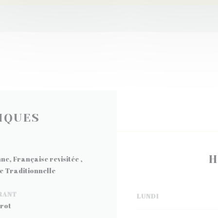
IQUES
H
e, Française revisitée ,
e Traditionnelle
RANT
LUNDI
rot