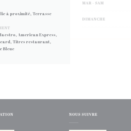
MAR
-
SAM
blic à proximité, Terrasse
DIMANCHE
MENT
Maestro, American Express,
card, Titres restaurant,
e Bleue
ATION
NOUS SUIVRE
le fenêtre))