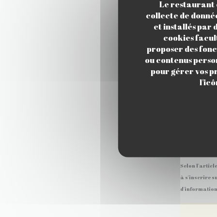
Le restaurant e
collecte de donnée
et installés par
cookies facul
proposer des fonct
ou contenus person
pour gérer vos p
l'ic
Selon l'artic
à s'inscrire s
d'information