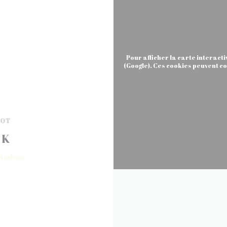
Pour afficher la carte interact
(Google). Ces cookies peuvent co
ROT
NK
((ouvre une nouvelle fenêtre))
Amiens