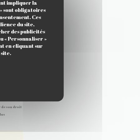
ant impliquer la
» sont obligatoires
consentement. Ces
ience du site,
cher des publicités
u « Personnaliser »
t en cliquant sur
site.
 de son droit
plus