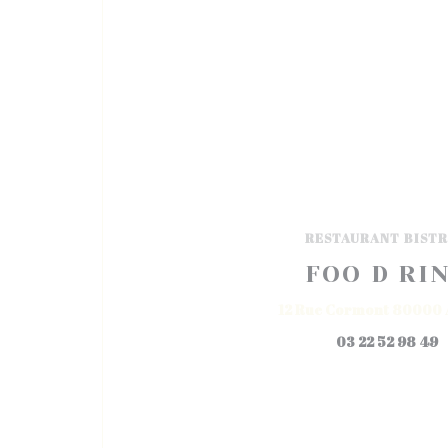
RESTAURANT BIST
FOO D RI
12 Rue Cormont 80000 
03 22 52 98 49