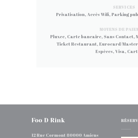
SERVICES
Privatisation, Accès Wifi, Parking pu
MOYENS DE PAIE
Pluxee, Carte bancaire, Sans Contact, 
Ticket Restaurant, Eurocard/Master
Espèces, Visa, Cart
Foo D Rink
RÉSERV
((ouvre une nouvel
12 Rue Cormont 80000 Amiens