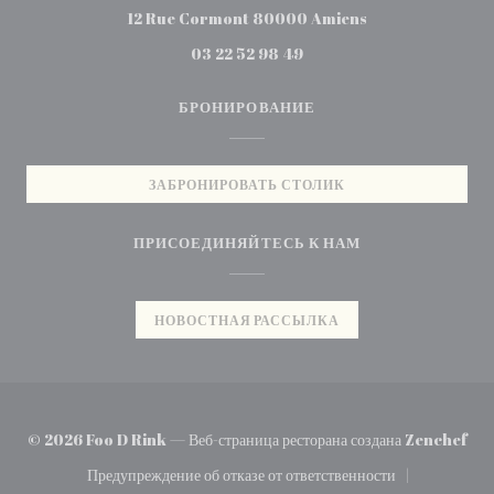
((открывается в но
12 Rue Cormont 80000 Amiens
03 22 52 98 49
БРОНИРОВАНИЕ
ЗАБРОНИРОВАТЬ СТОЛИК
ПРИСОЕДИНЯЙТЕСЬ К НАМ
НОВОСТНАЯ РАССЫЛКА
((от
© 2026 Foo D Rink — Веб-страница ресторана создана
Zenchef
Предупреждение об отказе от ответственности
((открывается в новом окне))