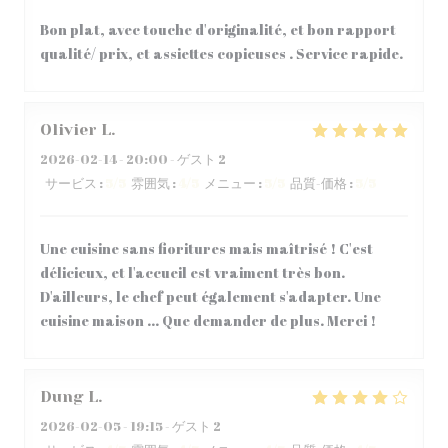
Bon plat, avec touche d'originalité, et bon rapport
qualité/ prix, et assiettes copieuses . Service rapide.
Olivier
L
2026-02-14
- 20:00 - ゲスト 2
サービス
:
5
/5
雰囲気
:
4
/5
メニュー
:
5
/5
品質-価格
:
5
/5
Une cuisine sans fioritures mais maîtrisé ! C'est
délicieux, et l'accueil est vraiment très bon.
D'ailleurs, le chef peut également s'adapter. Une
cuisine maison ... Que demander de plus. Merci !
Dung
L
2026-02-05
- 19:15 - ゲスト 2