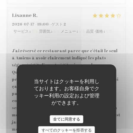
Lisanne
R
2026-07-17
- 19:00 - ゲスト 2
サービス
:
5
/5
雰囲気
:
4
/5
メニュー
:
4
/5
品質-価格
:
4
/5
J’ai réservé ce restaurant parce que c'était le seul
à Amiens à avoir clairement indiqué les plats
végans/végétaliens et végétariens sur le menu.
Quand j’ai fait la réservation, j’ai noté qu'une
personne parmi nous était végane. Je ne sais pas si
当サイトはクッキーを利用し
ça a fait la différence, mais sur place, il n’y avait
ております。お客様自身でク
pas de plat principale végan ce jour-là. J’ai
ッキー利用の設定および管理
commencé à paniquer un peu, mais notre
ができます。
serveur/le cuisinier (?) m’a simplement proposé un
menu complètement adapté à mes besoins. Ça m’est
FOO D RINK
全てに同意する
jamais arrivé!!! 🥰 Un grand merci!!! Pourtant,
mon conjoint n’était pas si content avec son plat.
すべてのクッキーを拒否する