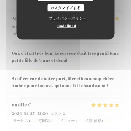
カスタマイズする
Aline
H
プライバシーポリシー
undefined
2026-03-14
- 12:15 - ゲスト 2
サービス
:
5
/5
雰囲気
:
5
/5
メニュー
:
5
/5
品質-価格
:
5
/5
Oui, c'était très bon. Le serveur était très gentil (une
petite fille de 5 ans et demi)
Foo D Rink
はこのレビューに返信しました
Sauf erreur de notre part, Merci beaucoup chère
Ambre pour ton avis qui nous fait chaud au ❤️ !
emilie
C
2026-02-27
- 12:30 - ゲスト 2
サービス
:
5
/5
雰囲気
:
4
/5
メニュー
:
5
/5
品質-価格
:
5
/5