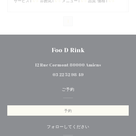
サービス
:
4
/5
雰囲気
:
4
/5
メニュー
:
4
/5
品質-価格
:
4
/5
1
Foo D Rink
((新しいウィンド
12 Rue Cormont 80000 Amiens
03 22 52 98 49
ご予約
予約
フォローしてください