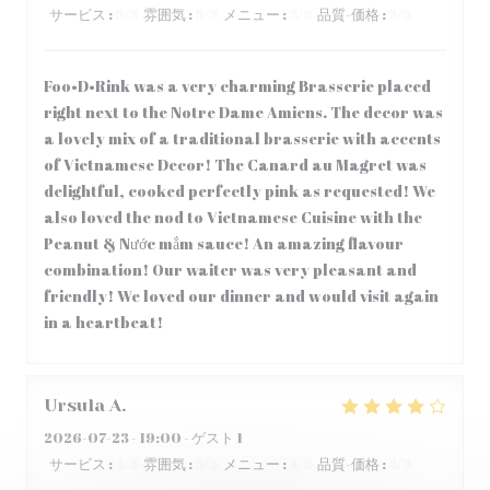
サービス
:
5
/5
雰囲気
:
5
/5
メニュー
:
5
/5
品質-価格
:
5
/5
Foo•D•Rink was a very charming Brasserie placed
right next to the Notre Dame Amiens. The decor was
a lovely mix of a traditional brasserie with accents
of Vietnamese Decor! The Canard au Magret was
delightful, cooked perfectly pink as requested! We
also loved the nod to Vietnamese Cuisine with the
Peanut & Nước mắm sauce! An amazing flavour
combination! Our waiter was very pleasant and
friendly! We loved our dinner and would visit again
in a heartbeat!
Ursula
A
2026-07-23
- 19:00 - ゲスト 1
サービス
:
4
/5
雰囲気
:
5
/5
メニュー
:
4
/5
品質-価格
:
4
/5