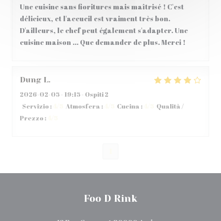
Une cuisine sans fioritures mais maîtrisé ! C'est
délicieux, et l'accueil est vraiment très bon.
D'ailleurs, le chef peut également s'adapter. Une
cuisine maison ... Que demander de plus. Merci !
Dung
L
2026-02-05
- 19:15 - Ospiti 2
Servizio
:
4
/5
Atmosfera
:
4
/5
Cucina
:
4
/5
Qualità /
Prezzo
:
4
/5
1
Foo D Rink