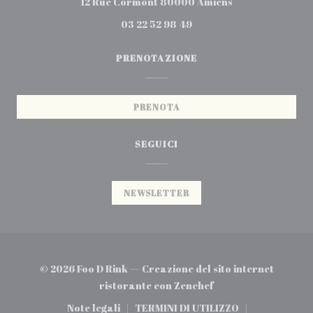
((apre una nuova
12 Rue Cormont 80000 Amiens
03 22 52 98 49
PRENOTAZIONE
PRENOTA
SEGUICI
NEWSLETTER
© 2026 Foo D Rink — Creazione del sito internet
((apre una nuova fin
ristorante con
Zenchef
Note legali
TERMINI DI UTILIZZO