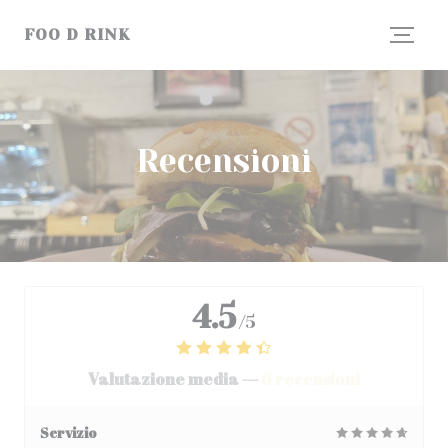
Personalizzazione delle tue scelte sui cookie
FOO D RINK
Recensioni
4.5
/5
Valutazione media —
6 recensioni
Servizio