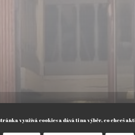
stránka využívá cookies a dává ti na výběr, co chceš akt
•
AMIENS