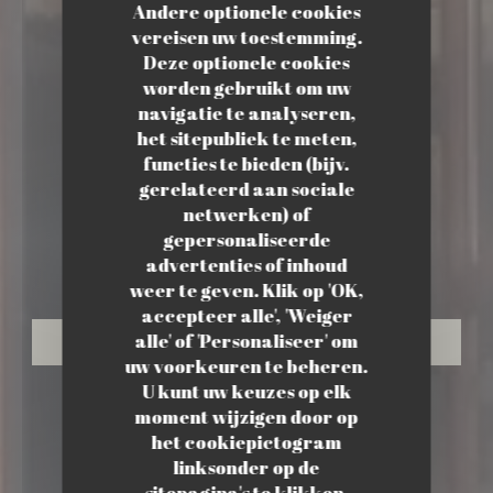
Andere optionele cookies
vereisen uw toestemming.
Deze optionele cookies
worden gebruikt om uw
navigatie te analyseren,
het sitepubliek te meten,
functies te bieden (bijv.
gerelateerd aan sociale
netwerken) of
BISTROT RESTAURANT
•
AMIENS
gepersonaliseerde
FOO D RINK
Foo D Rink
advertenties of inhoud
weer te geven. Klik op 'OK,
accepteer alle', 'Weiger
alle' of 'Personaliseer' om
RESERVEER EEN TAFEL
uw voorkeuren te beheren.
U kunt uw keuzes op elk
moment wijzigen door op
het cookiepictogram
linksonder op de
sitepagina's te klikken.