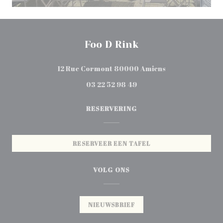
Foo D Rink
((opent in een ni
12 Rue Cormont 80000 Amiens
03 22 52 98 49
RESERVERING
RESERVEER EEN TAFEL
VOLG ONS
NIEUWSBRIEF