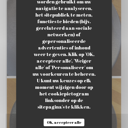
worden gebruikt om uw
navigatie te analyseren,
het sitepubliek te meten,
functies te bieden (bijv.
gerelateerd aan sociale
netwerken) of
gepersonaliseerde
FOO D RINK
advertenties of inhoud
weer te geven. Klik op 'OK,
accepteer alle', 'Weiger
alle' of 'Personaliseer' om
uw voorkeuren te beheren.
U kunt uw keuzes op elk
moment wijzigen door op
het cookiepictogram
linksonder op de
sitepagina's te klikken.
OK, accepteer alle